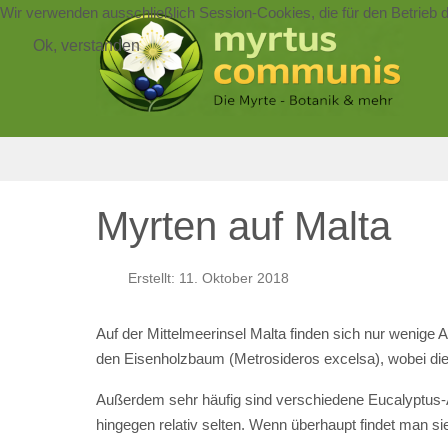
Wir verwenden ausschließlich Session-Cookies, die für den Betrieb 
Ok, verstanden
Myrten auf Malta
Erstellt: 11. Oktober 2018
Auf der Mittelmeerinsel Malta finden sich nur wenige 
den Eisenholzbaum (Metrosideros excelsa), wobei die Be
Außerdem sehr häufig sind verschiedene Eucalyptus-
hingegen relativ selten. Wenn überhaupt findet man s