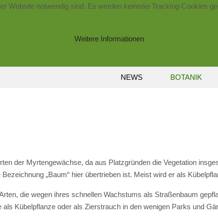
der Website notwendig sind. Es werden keinerlei Tracking-Cookies ge
Weitere Informationen
NEWS
BOTANIK
Arten der Myrtengewächse, da aus Platzgründen die Vegetation insgesam
zeichnung „Baum“ hier übertrieben ist. Meist wird er als Kübelpflanz
Arten, die wegen ihres schnellen Wachstums als Straßenbaum gepfla
ie als Kübelpflanze oder als Zierstrauch in den wenigen Parks und G