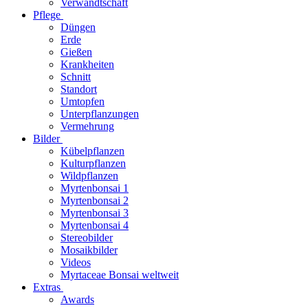
Verwandtschaft
Pflege
Düngen
Erde
Gießen
Krankheiten
Schnitt
Standort
Umtopfen
Unterpflanzungen
Vermehrung
Bilder
Kübelpflanzen
Kulturpflanzen
Wildpflanzen
Myrtenbonsai 1
Myrtenbonsai 2
Myrtenbonsai 3
Myrtenbonsai 4
Stereobilder
Mosaikbilder
Videos
Myrtaceae Bonsai weltweit
Extras
Awards