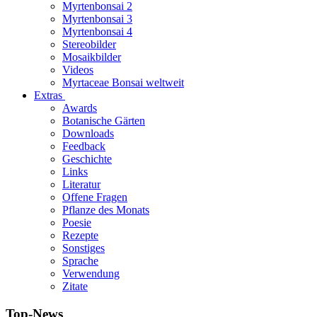
Myrtenbonsai 2
Myrtenbonsai 3
Myrtenbonsai 4
Stereobilder
Mosaikbilder
Videos
Myrtaceae Bonsai weltweit
Extras
Awards
Botanische Gärten
Downloads
Feedback
Geschichte
Links
Literatur
Offene Fragen
Pflanze des Monats
Poesie
Rezepte
Sonstiges
Sprache
Verwendung
Zitate
Top-News