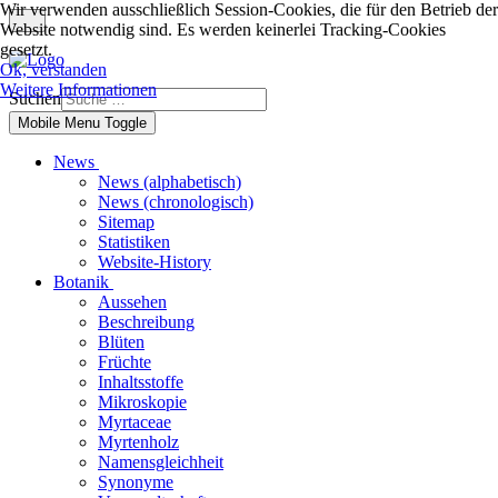
Wir verwenden ausschließlich Session-Cookies, die für den Betrieb der
Website notwendig sind. Es werden keinerlei Tracking-Cookies
gesetzt.
Ok, verstanden
Weitere Informationen
Suchen
Mobile Menu Toggle
News
News (alphabetisch)
News (chronologisch)
Sitemap
Statistiken
Website-History
Botanik
Aussehen
Beschreibung
Blüten
Früchte
Inhaltsstoffe
Mikroskopie
Myrtaceae
Myrtenholz
Namensgleichheit
Synonyme