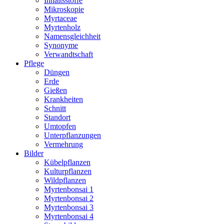
Inhaltsstoffe
Mikroskopie
Myrtaceae
Myrtenholz
Namensgleichheit
Synonyme
Verwandtschaft
Pflege
Düngen
Erde
Gießen
Krankheiten
Schnitt
Standort
Umtopfen
Unterpflanzungen
Vermehrung
Bilder
Kübelpflanzen
Kulturpflanzen
Wildpflanzen
Myrtenbonsai 1
Myrtenbonsai 2
Myrtenbonsai 3
Myrtenbonsai 4