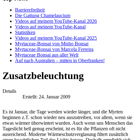
Barrierefreiheit
Die Gattung Chamelaucium
Videos auf meinem YouTube-Kanal 2026
Videos auf meinem YouTube-Kanal
Statistiken
Videos auf meinem YouTube-Kanal 2025
Myrtaceae-Bonsai von Misho Bonsai
Myrtaceae-Bonsai von Marcela Ferreira
Myrtaceae Bonsai aus aller Welt
Auf nach Australien – mitten in Oberfranken!
Zusatzbeleuchtung
Details
Erstellt: 24. Januar 2009
Es ist Januar, die Tage werden wieder länger, und die Myrten
beginnen z.T. schon wieder neu auszutreiben, vor allem, wenn sie
etwas wärmer überwintert wurden. Auch wenn uns Menschen das
Tageslicht hell genug erscheint, ist es für die Pflanzen oft nicht
ausreichend. Moderne Wärmeschutzverglasung filtert zusätzlich
einen beachtlichen Teil des Lichts heraus. Deshalb empfiehlt sich