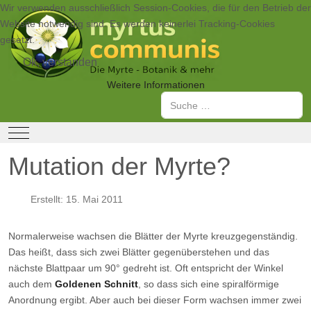
Wir verwenden ausschließlich Session-Cookies, die für den Betrieb der
Website notwendig sind. Es werden keinerlei Tracking-Cookies
gesetzt.
Ok, verstanden
Weitere Informationen
Suchen
Mobile Menu Toggle
Mutation der Myrte?
Erstellt: 15. Mai 2011
Normalerweise wachsen die Blätter der Myrte kreuzgegenständig.
Das heißt, dass sich zwei Blätter gegenüberstehen und das
nächste Blattpaar um 90° gedreht ist. Oft entspricht der Winkel
auch dem
Goldenen Schnitt
, so dass sich eine spiralförmige
Anordnung ergibt. Aber auch bei dieser Form wachsen immer zwei