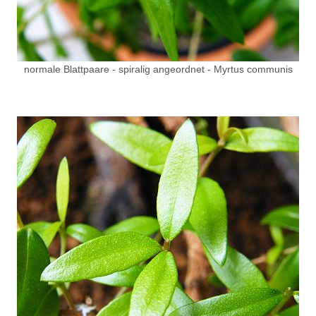
normale Blattpaare - spiralig angeordnet - Myrtus communis