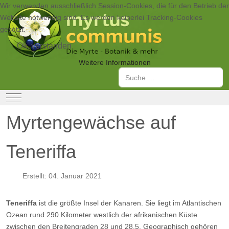
Wir verwenden ausschließlich Session-Cookies, die für den Betrieb der
Website notwendig sind. Es werden keinerlei Tracking-Cookies
gesetzt.
Ok, verstanden
Weitere Informationen
Suchen
Mobile Menu Toggle
Myrtengewächse auf
Teneriffa
Erstellt: 04. Januar 2021
Teneriffa
ist die größte Insel der Kanaren. Sie liegt im Atlantischen
Ozean rund 290 Kilometer westlich der afrikanischen Küste
zwischen den Breitengraden 28 und 28,5. Geographisch gehören