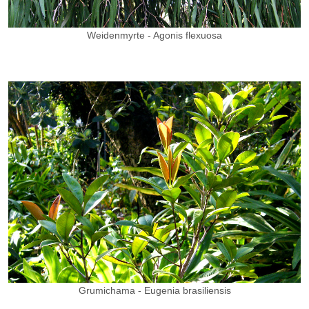
Weidenmyrte
- Agonis flexuosa
Grumichama - Eugenia brasiliensis