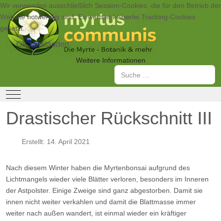
Wir verwenden ausschließlich Session-Cookies, die für den Betrieb der
Website notwendig sind. Es werden keinerlei Tracking-Cookies
gesetzt.
Ok, verstanden
Weitere Informationen
Suchen
Mobile Menu Toggle
Drastischer Rückschnitt III
Erstellt: 14. April 2021
Nach diesem Winter haben die Myrtenbonsai aufgrund des
Lichtmangels wieder viele Blätter verloren, besonders im Inneren
der Astpolster. Einige Zweige sind ganz abgestorben. Damit sie
innen nicht weiter verkahlen und damit die Blattmasse immer
weiter nach außen wandert, ist einmal wieder ein kräftiger