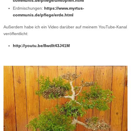
communis.de/pflege/umtopfen.html
Erdmischungen:
https://www.myrtus-
communis.de/pflege/erde.html
Außerdem habe ich ein Video darüber auf meinem YouTube-Kanal
veröffentlicht:
http://youtu.be/8wdIt43J41M