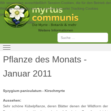
Wir verwenden ausschließlich Session-Cookies, die für den Betrieb der
Website notwendig sind. Es werden keinerlei Tracking-Cookies
gesetzt.
Ok, verstanden
Weitere Informationen
Suchen
Mobile Menu Toggle
Pflanze des Monats -
Januar 2011
Syzygium paniculatum - Kirschmyrte
Aussehen:
Sehr schöne Kübelpflanze, deren Blätter denen der Wildform der