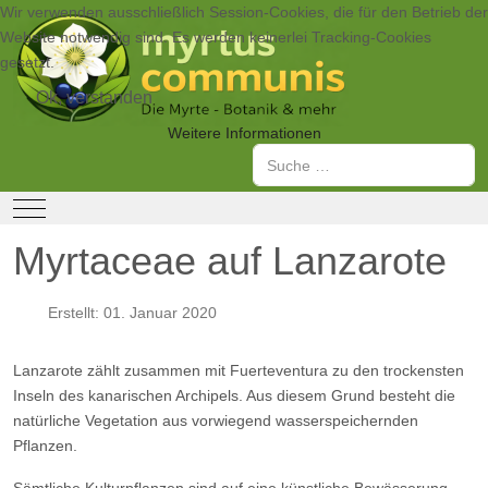
Wir verwenden ausschließlich Session-Cookies, die für den Betrieb der
Website notwendig sind. Es werden keinerlei Tracking-Cookies
gesetzt.
Ok, verstanden
Weitere Informationen
Suchen
Mobile Menu Toggle
Myrtaceae auf Lanzarote
Erstellt: 01. Januar 2020
Lanzarote zählt zusammen mit Fuerteventura zu den trockensten
Inseln des kanarischen Archipels. Aus diesem Grund besteht die
natürliche Vegetation aus vorwiegend wasserspeichernden
Pflanzen.
Sämtliche Kulturpflanzen sind auf eine künstliche Bewässerung