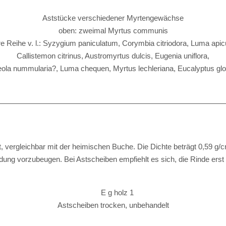
Aststücke verschiedener Myrtengewächse
oben: zweimal Myrtus communis
re Reihe v. l.: Syzygium paniculatum, Corymbia citriodora, Luma apicu
Callistemon citrinus, Austromyrtus dulcis, Eugenia uniflora,
ola nummularia?, Luma chequen, Myrtus lechleriana, Eucalyptus gl
t, vergleichbar mit der heimischen Buche. Die Dichte beträgt 0,59 g/c
ung vorzubeugen. Bei Astscheiben empfiehlt es sich, die Rinde erst
Astscheiben trocken, unbehandelt