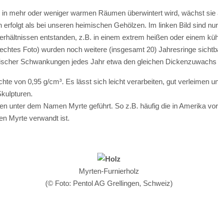
d in mehr oder weniger warmen Räumen überwintert wird, wächst sie au
 erfolgt als bei unseren heimischen Gehölzen. Im linken Bild sind n
 Verhältnissen entstanden, z.B. in einem extrem heißen oder einem 
chtes Foto) wurden noch weitere (insgesamt 20) Jahresringe sichtbar
matischer Schwankungen jedes Jahr etwa den gleichen Dickenzuwachs e
ichte von 0,95 g/cm³. Es lässt sich leicht verarbeiten, gut verleimen 
Skulpturen.
rten unter dem Namen Myrte geführt. So z.B. häufig die in Amerika 
en Myrte verwandt ist.
Myrten-Furnierholz
(© Foto: Pentol AG Grellingen, Schweiz)