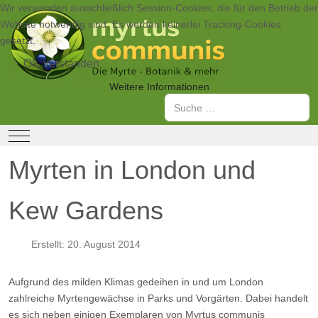
Wir verwenden ausschließlich Session-Cookies, die für den Betrieb der
Website notwendig sind. Es werden keinerlei Tracking-Cookies
gesetzt.
Ok, verstanden
Weitere Informationen
Suchen
Mobile Menu Toggle
Myrten in London und
Kew Gardens
Erstellt: 20. August 2014
Aufgrund des milden Klimas gedeihen in und um London
zahlreiche Myrtengewächse in Parks und Vorgärten. Dabei handelt
es sich neben einigen Exemplaren von Myrtus communis