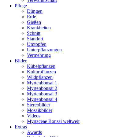
Verwandtschaft
Pflege
Düngen
Erde
Gießen
Krankheiten
Schnitt
Standort
Umtopfen
Unterpflanzungen
Vermehrung
Bilder
Kübelpflanzen
Kulturpflanzen
Wildpflanzen
Myrtenbonsai 1
Myrtenbonsai 2
Myrtenbonsai 3
Myrtenbonsai 4
Stereobilder
Mosaikbilder
Videos
Myrtaceae Bonsai weltweit
Extras
Awards