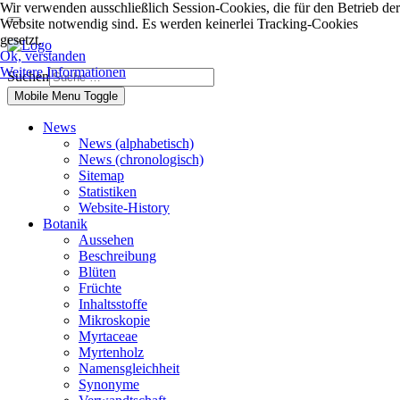
Wir verwenden ausschließlich Session-Cookies, die für den Betrieb der
Website notwendig sind. Es werden keinerlei Tracking-Cookies
gesetzt.
Ok, verstanden
Weitere Informationen
Suchen
Mobile Menu Toggle
News
News (alphabetisch)
News (chronologisch)
Sitemap
Statistiken
Website-History
Botanik
Aussehen
Beschreibung
Blüten
Früchte
Inhaltsstoffe
Mikroskopie
Myrtaceae
Myrtenholz
Namensgleichheit
Synonyme