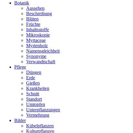
Botanik
Aussehen
Beschreibung
Blüten
Früchte
Inhaltsstoffe
Mikroskopie
Myrtaceae
Myrtenholz
Namensgleichheit
Synonyme
Verwandtschaft
Pflege
Düngen
Erde
Gießen
Krankheiten
Schnitt
Standort
Umtopfen
Unterpflanzungen
Vermehrung
Bilder
Kübelpflanzen
Kulturpflanzen