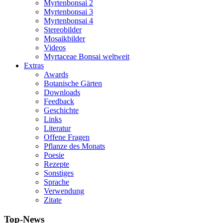
Myrtenbonsai 2
Myrtenbonsai 3
Myrtenbonsai 4
Stereobilder
Mosaikbilder
Videos
Myrtaceae Bonsai weltweit
Extras
Awards
Botanische Gärten
Downloads
Feedback
Geschichte
Links
Literatur
Offene Fragen
Pflanze des Monats
Poesie
Rezepte
Sonstiges
Sprache
Verwendung
Zitate
Top-News