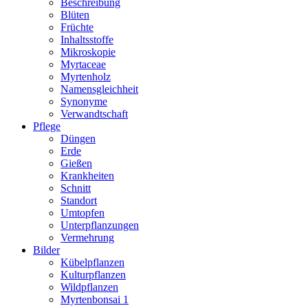
Beschreibung
Blüten
Früchte
Inhaltsstoffe
Mikroskopie
Myrtaceae
Myrtenholz
Namensgleichheit
Synonyme
Verwandtschaft
Pflege
Düngen
Erde
Gießen
Krankheiten
Schnitt
Standort
Umtopfen
Unterpflanzungen
Vermehrung
Bilder
Kübelpflanzen
Kulturpflanzen
Wildpflanzen
Myrtenbonsai 1