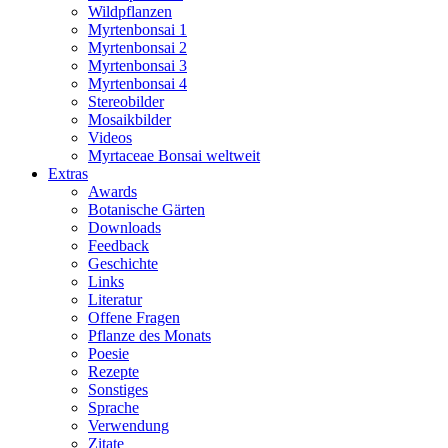
Wildpflanzen
Myrtenbonsai 1
Myrtenbonsai 2
Myrtenbonsai 3
Myrtenbonsai 4
Stereobilder
Mosaikbilder
Videos
Myrtaceae Bonsai weltweit
Extras
Awards
Botanische Gärten
Downloads
Feedback
Geschichte
Links
Literatur
Offene Fragen
Pflanze des Monats
Poesie
Rezepte
Sonstiges
Sprache
Verwendung
Zitate