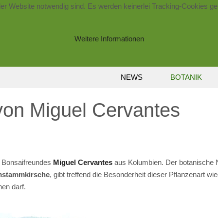
der Website notwendig sind. Es werden keinerlei Tracking-Cookies ge
Weitere Informationen
NEWS
BOTANIK
von Miguel Cervantes
 Bonsaifreundes
Miguel Cervantes
aus Kolumbien. Der botanische
stammkirsche
, gibt treffend die Besonderheit dieser Pflanzenart w
hen darf.