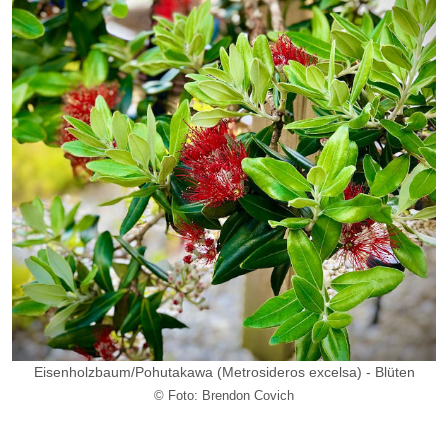
Eisenholzbaum/
Pohutakawa
(Metrosideros excelsa) - Blüten
© Foto: Brendon Covich