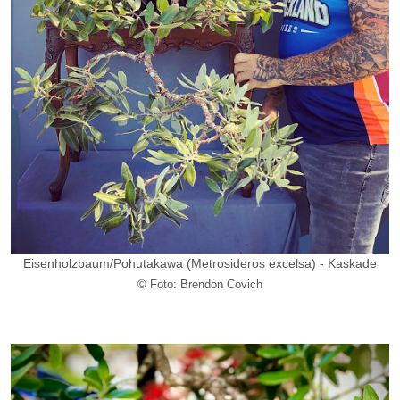
Eisenholzbaum/
Pohutakawa
(Metrosideros excelsa) - Kaskade
© Foto: Brendon Covich