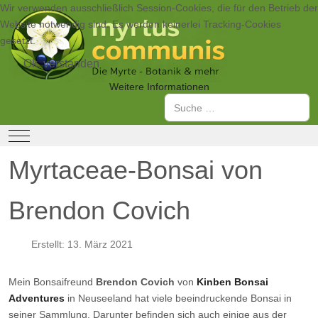
Wir verwenden ausschließlich Session-Cookies, die für den Betrieb der
Website notwendig sind. Es werden keinerlei Tracking-Cookies
gesetzt.
Ok, verstanden
Weitere Informationen
Suchen
Mobile Menu Toggle
Myrtaceae-Bonsai von
Brendon Covich
Erstellt: 13. März 2021
Mein Bonsaifreund
Brendon Covich
von
Kinben Bonsai
Adventures
in Neuseeland hat viele beeindruckende Bonsai in
seiner Sammlung. Darunter befinden sich auch einige aus der