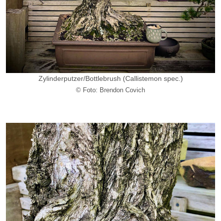
Zylinderputzer/
Bottlebrush
(Callistemon spec.)
© Foto: Brendon Covich