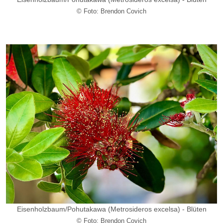
© Foto: Brendon Covich
Eisenholzbaum/
Pohutakawa
(Metrosideros excelsa) - Blüten
© Foto: Brendon Covich