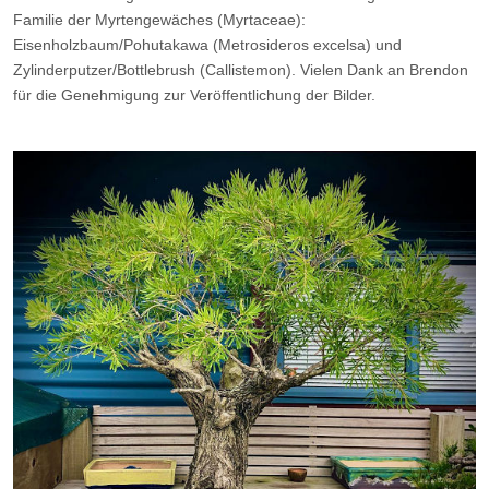
Familie der Myrtengewäches (Myrtaceae):
Eisenholzbaum/
Pohutakawa
(Metrosideros excelsa) und
Zylinderputzer/
Bottlebrush
(Callistemon). Vielen Dank an Brendon
für die Genehmigung zur Veröffentlichung der Bilder.