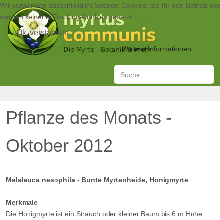
Wir verwenden ausschließlich Session-Cookies, die für den Betrieb de
werden keinerlei Tracking-Cookies gesetzt.
Ok, verstanden
Weitere Informationen
Suchen
Mobile Menu Toggle
Pflanze des Monats -
Oktober 2012
Melaleuca nesophila - Bunte Myrtenheide, Honigmyrte
Merkmale
Die Honigmyrte ist ein Strauch oder kleiner Baum bis 6 m Höhe.