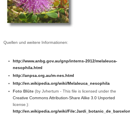
Quellen und weitere Informationen:
http://www.anbg.gov.au/gnp/interns-2012/melaleuca-
nesophila.html
http://anpsa.org.au/m-nes.html
http://en.wikipedia.org/wiki/Melaleuca_nesophila
Foto Blüte
(by Jvhertum - This file is licensed under the
Creative Commons
Attribution-Share Alike 3.0 Unported
license.):
http://en.wikipedia.org/wiki/File:Jardi_botanic_de_barcel