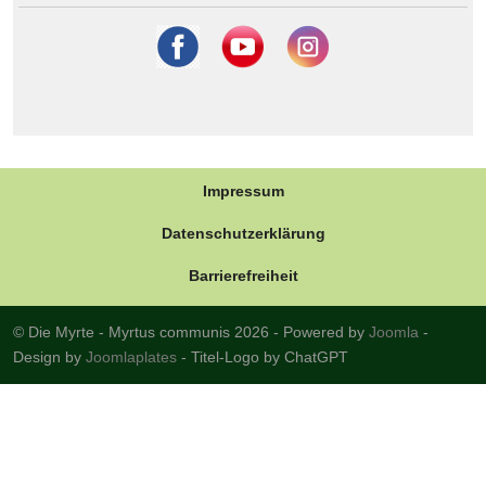
Impressum
Datenschutzerklärung
Barrierefreiheit
© Die Myrte - Myrtus communis 2026 - Powered by
Joomla
-
Design by
Joomlaplates
- Titel-Logo by ChatGPT