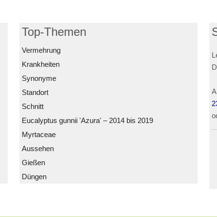
Top-Themen
Vermehrung
L
Krankheiten
D
Synonyme
A
Standort
2
Schnitt
o
Eucalyptus gunnii 'Azura' – 2014 bis 2019
Myrtaceae
Aussehen
Gießen
Düngen