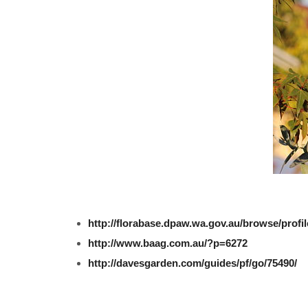
http://florabase.dpaw.wa.gov.au/browse/profil
http://www.baag.com.au/?p=6272
http://davesgarden.com/guides/pf/go/75490/