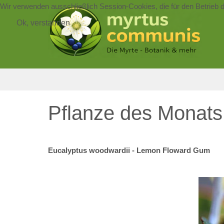
Wir verwenden ausschließlich Session-Cookies, die für den Betrieb 
Ok, verstanden
Pflanze des Monat
Eucalyptus woodwardii - Lemon Floward Gum