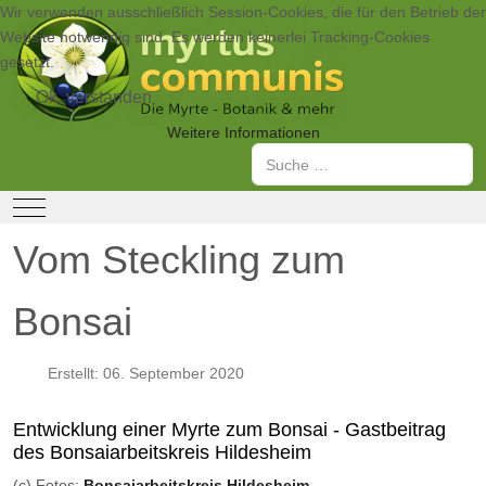
Wir verwenden ausschließlich Session-Cookies, die für den Betrieb der
Website notwendig sind. Es werden keinerlei Tracking-Cookies
gesetzt.
Ok, verstanden
Weitere Informationen
Suchen
Mobile Menu Toggle
Vom Steckling zum
Bonsai
Erstellt: 06. September 2020
Entwicklung einer Myrte zum Bonsai - Gastbeitrag
des Bonsaiarbeitskreis Hildesheim
(c) Fotos:
Bonsaiarbeitskreis Hildesheim