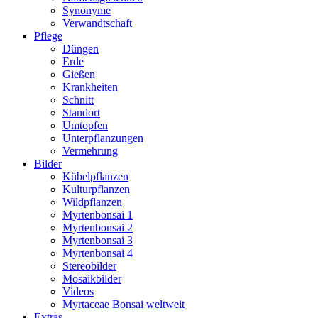
Synonyme
Verwandtschaft
Pflege
Düngen
Erde
Gießen
Krankheiten
Schnitt
Standort
Umtopfen
Unterpflanzungen
Vermehrung
Bilder
Kübelpflanzen
Kulturpflanzen
Wildpflanzen
Myrtenbonsai 1
Myrtenbonsai 2
Myrtenbonsai 3
Myrtenbonsai 4
Stereobilder
Mosaikbilder
Videos
Myrtaceae Bonsai weltweit
Extras