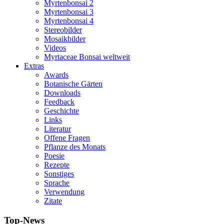
Myrtenbonsai 2
Myrtenbonsai 3
Myrtenbonsai 4
Stereobilder
Mosaikbilder
Videos
Myrtaceae Bonsai weltweit
Extras
Awards
Botanische Gärten
Downloads
Feedback
Geschichte
Links
Literatur
Offene Fragen
Pflanze des Monats
Poesie
Rezepte
Sonstiges
Sprache
Verwendung
Zitate
Top-News