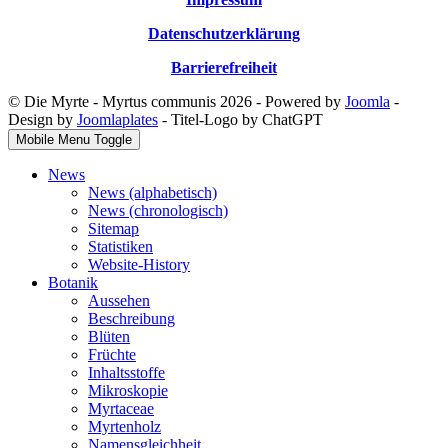
Datenschutzerklärung
Barrierefreiheit
© Die Myrte - Myrtus communis 2026 - Powered by
Joomla
-
Design by
Joomlaplates
- Titel-Logo by ChatGPT
Mobile Menu Toggle
News
News (alphabetisch)
News (chronologisch)
Sitemap
Statistiken
Website-History
Botanik
Aussehen
Beschreibung
Blüten
Früchte
Inhaltsstoffe
Mikroskopie
Myrtaceae
Myrtenholz
Namensgleichheit