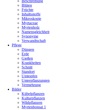
Beschreibung
Blüten
Früchte
Inhaltsstoffe
Mikroskopie
Myrtaceae
Myrtenholz
Namensgleichheit
Synonyme
Verwandtschaft
Pflege
Düngen
Erde
Gießen
Krankheiten
Schnitt
Standort
Umtopfen
Unterpflanzungen
Vermehrung
Bilder
Kübelpflanzen
Kulturpflanzen
Wildpflanzen
Myrtenbonsai 1