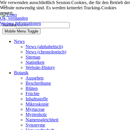
Wir verwenden ausschließlich Session-Cookies, die für den Betrieb der
Website notwendig sind. Es werden keinerlei Tracking-Cookies
gesetzt.
Ok, verstanden
Weitere Informationen
Suchen
Mobile Menu Toggle
News
News (alphabetisch)
News (chronologisch)
Sitemap
Statistiken
Website-History
Botanik
Aussehen
Beschreibung
Blüten
Früchte
Inhaltsstoffe
Mikroskopie
Myrtaceae
Myrtenholz
Namensgleichheit
Synonyme