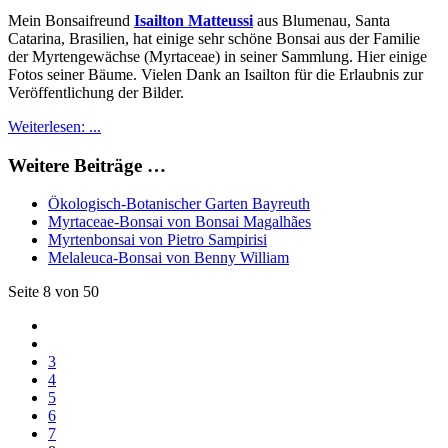
Mein Bonsaifreund
Isailton Matteussi
aus Blumenau, Santa
Catarina, Brasilien, hat einige sehr schöne Bonsai aus der Familie
der Myrtengewächse (Myrtaceae) in seiner Sammlung. Hier einige
Fotos seiner Bäume. Vielen Dank an Isailton für die Erlaubnis zur
Veröffentlichung der Bilder.
Weiterlesen: ...
Weitere Beiträge …
Ökologisch-Botanischer Garten Bayreuth
Myrtaceae-Bonsai von Bonsai Magalhães
Myrtenbonsai von Pietro Sampirisi
Melaleuca-Bonsai von Benny William
Seite 8 von 50
3
4
5
6
7