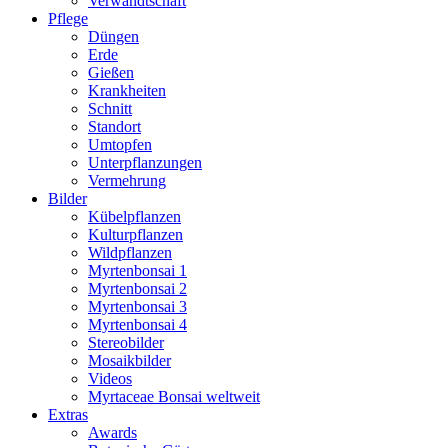
Verwandtschaft
Pflege
Düngen
Erde
Gießen
Krankheiten
Schnitt
Standort
Umtopfen
Unterpflanzungen
Vermehrung
Bilder
Kübelpflanzen
Kulturpflanzen
Wildpflanzen
Myrtenbonsai 1
Myrtenbonsai 2
Myrtenbonsai 3
Myrtenbonsai 4
Stereobilder
Mosaikbilder
Videos
Myrtaceae Bonsai weltweit
Extras
Awards