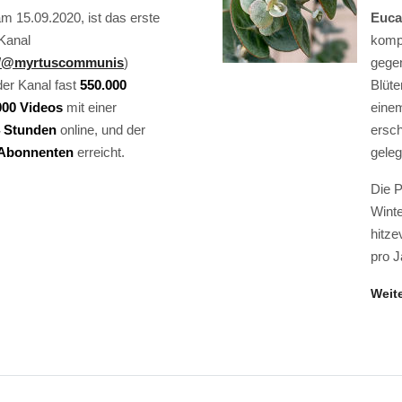
am 15.09.2020, ist das erste
Euca
Kanal
kompa
m/@myrtuscommunis
)
gege
der Kanal fast
550.000
Blüte
000 Videos
mit einer
einem
 Stunden
online, und der
ersch
 Abonnenten
erreicht.
geleg
Die P
Winte
hitze
pro J
Weite