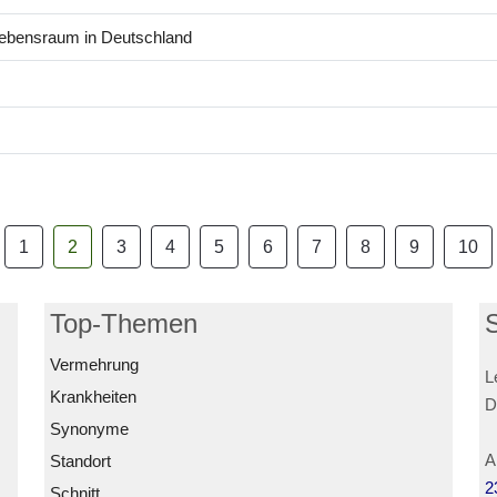
Lebensraum in Deutschland
1
2
3
4
5
6
7
8
9
10
Top-Themen
Vermehrung
L
Krankheiten
D
Synonyme
A
Standort
2
Schnitt