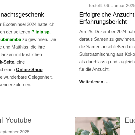
Erstellt: 06. Januar 202
hnachtsgeschenk
Erfolgreiche Anzuch
Erfahrungsbericht
 Exoteninsel 2024 hatte ich
Am 25. Dezember 2024 habe 
en der seltenen
Plinia sp.
daraus Samen zu gewinnen. D
Tubinamba
zu gewinnen. Die
die Samen anschließend dire
 und Matthias, die ihre
Substratmischung aus Kokosf
flanzen mit köstlichen
als durchlässig und zugleic
k-Seite
, eine
für die Anzucht.
d einen
Online-Shop
ine wunderbare Gelegenheit,
Weiterlesen: ...
 kennenzulernen.
uf Youtube
Euc
. September 2025