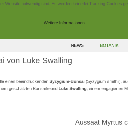
der Website notwendig sind. Es werden keinerlei Tracking-Cookies ge
Weitere Informationen
NEWS
BOTANIK
sai von Luke Swalling
elle einen beeindruckenden
Syzygium-Bonsai
(Syzygium smithii), a
nem geschätzten Bonsaifreund
Luke Swalling
, einem engagierten M
Aussaat Myrtus 