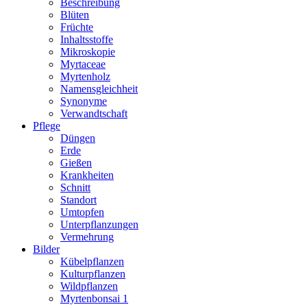
Beschreibung
Blüten
Früchte
Inhaltsstoffe
Mikroskopie
Myrtaceae
Myrtenholz
Namensgleichheit
Synonyme
Verwandtschaft
Pflege
Düngen
Erde
Gießen
Krankheiten
Schnitt
Standort
Umtopfen
Unterpflanzungen
Vermehrung
Bilder
Kübelpflanzen
Kulturpflanzen
Wildpflanzen
Myrtenbonsai 1