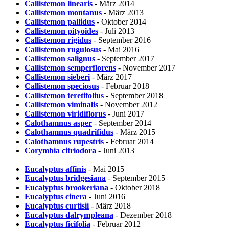
Callistemon linearis
- März 2014
Callistemon montanus
- März 2013
Callistemon pallidus
- Oktober 2014
Callistemon pityoides
- Juli 2013
Callistemon rigidus
- September 2016
Callistemon rugulosus
- Mai 2016
Callistemon salignus
- September 2017
Callistemon semperflorens
- November 2017
Callistemon sieberi
- März 2017
Callistemon speciosus
- Februar 2018
Callistemon teretifolius
- September 2018
Callistemon viminalis
- November 2012
Callistemon viridiflorus
- Juni 2017
Calothamnus asper
- September 2014
Calothamnus quadrifidus
- März 2015
Calothamnus rupestris
- Februar 2014
Corymbia citriodora
- Juni 2013
Eucalyptus affinis
- Mai 2015
Eucalyptus bridgesiana
- September 2015
Eucalyptus brookeriana
- Oktober 2018
Eucalyptus cinera
- Juni 2016
Eucalyptus curtisii
- März 2018
Eucalyptus dalrympleana
- Dezember 2018
Eucalyptus ficifolia
- Februar 2012