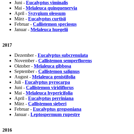
Juni -
Eucalyptus viminalis
Mai -
Melaleuca quinquenervia
April -
Syzygium oleosum
März -
Eucalyptus curtisii
Februar -
Callistemon speciosus
Januar -
Melaleuca huegelii
2017
Dezember -
Eucalyptus subcrenulata
November -
Callistemon semperflorens
Oktober -
Melaleuca gibbosa
September -
Callistemon salignus
August -
Melaleuca genistifolia
Juli -
Eucalyptus pyrocarpa
Juni -
Callistemon viridiflorus
Mai -
Melaleuca hypericifolia
April -
Eucalyptus perriniana
März -
Callistemon sieberi
Februar -
Eucalyptus gregsoniana
Januar -
Leptospermum rupestre
2016