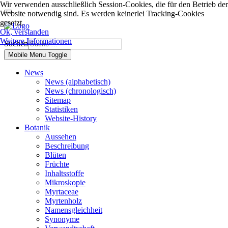
Wir verwenden ausschließlich Session-Cookies, die für den Betrieb der
Website notwendig sind. Es werden keinerlei Tracking-Cookies
gesetzt.
Ok, verstanden
Weitere Informationen
Suchen
Mobile Menu Toggle
News
News (alphabetisch)
News (chronologisch)
Sitemap
Statistiken
Website-History
Botanik
Aussehen
Beschreibung
Blüten
Früchte
Inhaltsstoffe
Mikroskopie
Myrtaceae
Myrtenholz
Namensgleichheit
Synonyme