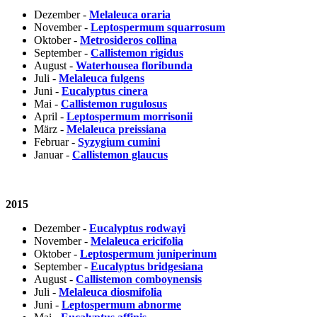
Dezember -
Melaleuca oraria
November -
Leptospermum squarrosum
Oktober -
Metrosideros collina
September -
Callistemon rigidus
August -
Waterhousea floribunda
Juli -
Melaleuca fulgens
Juni -
Eucalyptus cinera
Mai -
Callistemon rugulosus
April -
Leptospermum morrisonii
März -
Melaleuca preissiana
Februar -
Syzygium cumini
Januar -
Callistemon glaucus
2015
Dezember -
Eucalyptus rodwayi
November -
Melaleuca ericifolia
Oktober -
Leptospermum juniperinum
September -
Eucalyptus bridgesiana
August -
Callistemon comboynensis
Juli -
Melaleuca diosmifolia
Juni -
Leptospermum abnorme