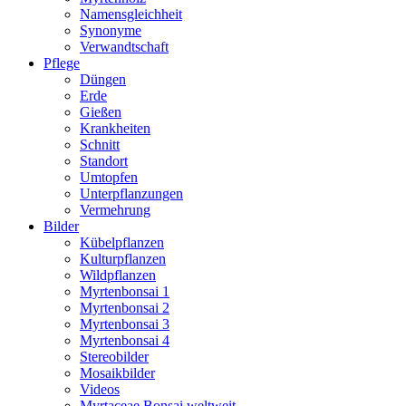
Namensgleichheit
Synonyme
Verwandtschaft
Pflege
Düngen
Erde
Gießen
Krankheiten
Schnitt
Standort
Umtopfen
Unterpflanzungen
Vermehrung
Bilder
Kübelpflanzen
Kulturpflanzen
Wildpflanzen
Myrtenbonsai 1
Myrtenbonsai 2
Myrtenbonsai 3
Myrtenbonsai 4
Stereobilder
Mosaikbilder
Videos
Myrtaceae Bonsai weltweit