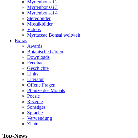
Myrtenbonsai 2
Myrtenbonsai 3
Myrtenbonsai 4
Stereobilder
Mosaikbilder
Videos
Myrtaceae Bonsai weltweit
Extras
Awards
Botanische Gärten
Downloads
Feedback
Geschichte
Links
Literatur
Offene Fragen
Pflanze des Monats
Poesie
Rezepte
Sonstiges
Sprache
Verwendung
Zitate
Top-News