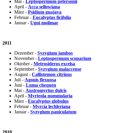
Mai -
Leptospermum petersonii
April -
Acca sellowiana
März -
Psidium guajava
Februar -
Eucalyptus ficifolia
Januar -
Ugni molimae
2011
Dezember -
Syzygium jambos
November -
Leptospermum scoparium
Oktober -
Metrosideros excelsa
September -
Syzygium malaccense
August -
Callistemon citrinus
Juli -
Agonis flexuosa
Juni -
Luma chequen
Mai -
Austromyrtus dulcis
April -
Myrteola nummularia
März -
Eucalyptus globulus
Februar -
Myrcia lechleriana
Januar -
Syzygium paniculatum
2010