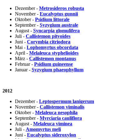
Dezember -
Metrosideros robusta
November -
Eucalyptus gunnii
Oktober -
Psidium littorale
September -
Syzygium australe
August -
Syncarpia glomulifera
Juli -
Callistemon pityoides
Juni -
Corymbia citriodora
Mai -
Lophomyrtus obcordata
April -
Melaleuca styphelioides
März -
Callistemon montanus
Februar -
Psidium guineense
Januar -
Syzygium phaeophyllum
2012
Dezember -
Leptospermum lanigerum
November -
Callistemon viminalis
Oktober -
Melaleuca nesophila
September -
Myrciaria cauliflora
August -
Melaleuca viminea
Juli -
Amomyrtus meli
Juni -
Eucalyptus sideroxylon