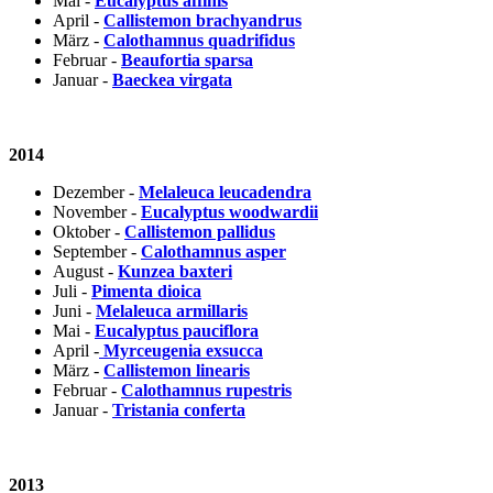
Mai -
Eucalyptus affinis
April -
Callistemon brachyandrus
März -
Calothamnus quadrifidus
Februar -
Beaufortia sparsa
Januar -
Baeckea virgata
2014
Dezember -
Melaleuca leucadendra
November -
Eucalyptus woodwardii
Oktober -
Callistemon pallidus
September -
Calothamnus asper
August -
Kunzea baxteri
Juli -
Pimenta dioica
Juni -
Melaleuca armillaris
Mai -
Eucalyptus pauciflora
April -
Myrceugenia exsucca
März -
Callistemon linearis
Februar -
Calothamnus rupestris
Januar -
Tristania conferta
2013