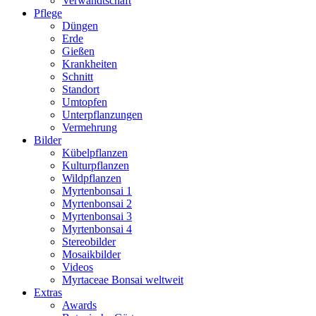
Verwandtschaft
Pflege
Düngen
Erde
Gießen
Krankheiten
Schnitt
Standort
Umtopfen
Unterpflanzungen
Vermehrung
Bilder
Kübelpflanzen
Kulturpflanzen
Wildpflanzen
Myrtenbonsai 1
Myrtenbonsai 2
Myrtenbonsai 3
Myrtenbonsai 4
Stereobilder
Mosaikbilder
Videos
Myrtaceae Bonsai weltweit
Extras
Awards