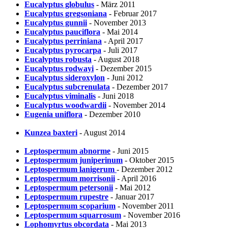
Eucalyptus globulus
- März 2011
Eucalyptus gregsoniana
- Februar 2017
Eucalyptus gunnii
- November 2013
Eucalyptus pauciflora
- Mai 2014
Eucalyptus perriniana
- April 2017
Eucalyptus pyrocarpa
- Juli 2017
Eucalyptus robusta
- August 2018
Eucalyptus rodwayi
- Dezember 2015
Eucalyptus sideroxylon
- Juni 2012
Eucalyptus subcrenulata
- Dezember 2017
Eucalyptus viminalis
- Juni 2018
Eucalyptus woodwardii
- November 2014
Eugenia uniflora
- Dezember 2010
Kunzea baxteri
- August 2014
Leptospermum abnorme
- Juni 2015
Leptospermum juniperinum
- Oktober 2015
Leptospermum lanigerum
- Dezember 2012
Leptospermum morrisonii
- April 2016
Leptospermum petersonii
- Mai 2012
Leptospermum rupestre
- Januar 2017
Leptospermum scoparium
- November 2011
Leptospermum squarrosum
- November 2016
Lophomyrtus obcordata
- Mai 2013