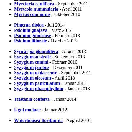
Myrciaria cauliflora
- September 2012
Myrteola nummularia
- April 2011
Myrtus communis
- Oktober 2010
Pimenta dioica
- Juli 2014
Psidium guajava
- März 2012
Psidium guineense
- Februar 2013
Psidium littorale
- Oktober 2013
Syncarpia glomulifera
- August 2013
Syzygium australe
- September 2013
Syzygium cumini
- Februar 2016
Syzygium jambos
- Dezember 2011
Syzygium malaccense
- September 2011
Syzygium oleosum
- April 2018
Syzygium paniculatum
- Januar 2011
Syzygium phaeophyllum
- Januar 2013
Tristania conferta
- Januar 2014
Ugni molinae
- Januar 2012
Waterhousea floribunda
- August 2016