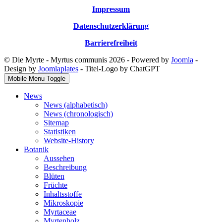
Impressum
Datenschutzerklärung
Barrierefreiheit
© Die Myrte - Myrtus communis 2026 - Powered by
Joomla
-
Design by
Joomlaplates
- Titel-Logo by ChatGPT
Mobile Menu Toggle
News
News (alphabetisch)
News (chronologisch)
Sitemap
Statistiken
Website-History
Botanik
Aussehen
Beschreibung
Blüten
Früchte
Inhaltsstoffe
Mikroskopie
Myrtaceae
Myrtenholz